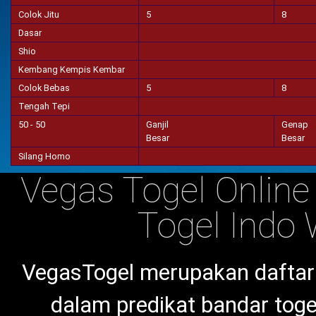
Colok Jitu
5
8
Dasar
Shio
Kembang Kempis Kembar
Colok Bebas
5
8
Tengah Tepi
50 - 50
Ganjil
Genap
Besar
Besar
Silang Homo
Vegas Togel Online
Togel Indo
VegasTogel merupakan daftar 
dalam predikat bandar togel