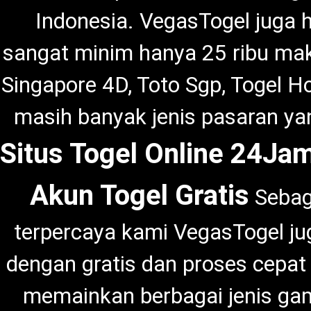
Indonesia. VegasTogel juga
sangat minim hanya 25 ribu ma
Singapore 4D, Toto Sgp, Togel H
masih banyak jenis pasaran ya
Situs Togel Online 24Ja
Akun Togel Gratis
Sebaga
terpercaya kami VegasTogel jug
dengan gratis dan proses cepat
memainkan berbagai jenis game 