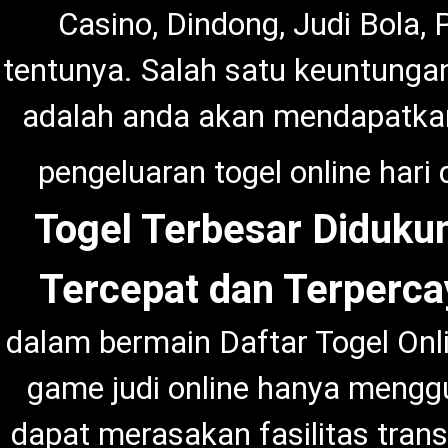
Casino, Dindong, Judi Bola,
tentunya. Salah satu keuntungan
adalah anda akan mendapatkan 
pengeluaran togel online hari
Togel Terbesar Didukun
Tercepat dan Terperca
dalam bermain Daftar Togel Onl
game judi online hanya menggu
dapat merasakan fasilitas trans