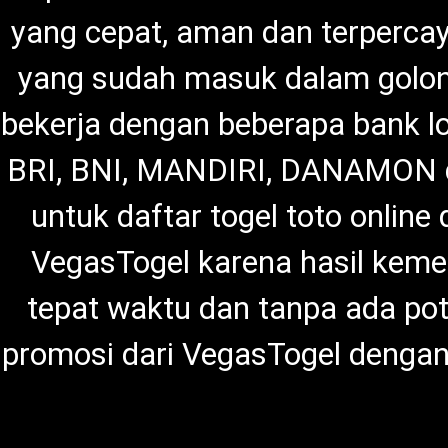
yang cepat, aman dan terpercay
yang sudah masuk dalam golong
bekerja dengan beberapa bank lo
BRI, BNI, MANDIRI, DANAMON 
untuk daftar togel toto online
VegasTogel karena hasil keme
tepat waktu dan tanpa ada pot
promosi dari VegasTogel dengan 