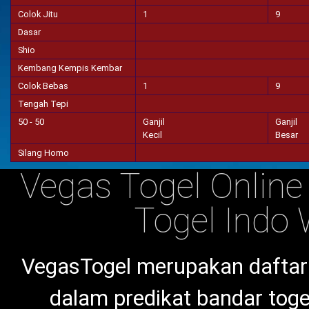
Colok Jitu
1
9
Dasar
Shio
Kembang Kempis Kembar
Colok Bebas
1
9
Tengah Tepi
50 - 50
Ganjil
Ganjil
Kecil
Besar
Silang Homo
Vegas Togel Online
Togel Indo
VegasTogel merupakan daftar 
dalam predikat bandar togel