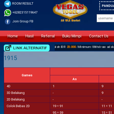
ROOM RESULT
PANDUA
+6282315119647
Join Group FB
Home
Hasil
Referral
Buku Mimpi
Contact Us
egasTogel, Minimum Deposit adalah IDR
25.000
. Minimum Withdraw adalah I
1915
Games
As
4D
1
9
3D Belakang
-
9
2D Belakang
-
-
Colok Bebas 2D
19 = 91
11 = 11
95 = 59
15 = 51