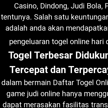
Casino, Dindong, Judi Bola,
tentunya. Salah satu keuntungan
adalah anda akan mendapatkan 
pengeluaran togel online hari
Togel Terbesar Didukun
Tercepat dan Terperca
dalam bermain Daftar Togel Onl
game judi online hanya menggu
dapat merasakan fasilitas trans